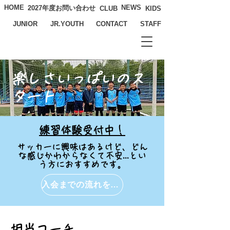
HOME
NEWS
2027年度お問い合わせ
CLUB
KIDS
JUNIOR
JR.YOUTH
CONTACT
STAFF
​楽しさいっぱいのス
タート
練習体験受付中！
サッカーに興味はあるけど、どん
な感じかわからなくて不安...とい
う方におすすめです。
入会までの流れを詳しく
​担当コーチ