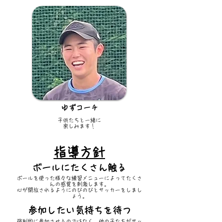
ゆずコーチ
子供たちと一緒に
楽しみます
！
​指導方針
ボールにたくさん触る
ボールを使った様々な練習メニューによってたくさ
んの感覚を刺激します。
心が開放されるようにのびのびとサッカーをしまし
ょう。
参加したい気持ちを待つ
強制的に参加させるのではなく、他の子たちがサッ